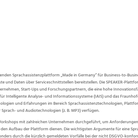
hrenden Sprachassistenzplattform „Made in Germany“ für Business-to-Busin
ste und Daten über Serviceschnittstellen bereitstellen. Die SPEAKER-Platt
ernehmen, Start-Ups und Forschungspartnern, die eine hohe Innovationsfäh
r Intelligente Analyse- und Informationssysteme (IAIS) und das Fraunhofer 
nologien und Erfahrungen im Bereich Sprachassistenztechnologien, Plattfo
Sprach- und Audiotechnologien (z. B. MP3) verfügen.
ben Workshops mit zahlreichen Unternehmen durchgeführt, um Anforderun
nd den Aufbau der Plattform dienen. Die wichtigsten Argumente für eine Sp
esonders durch die kürzlich gemeldeten Vorfälle bei der nicht DSGVO-kon