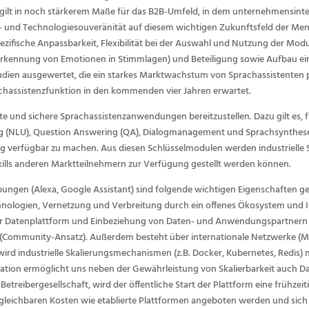
es gilt in noch stärkerem Maße für das B2B-Umfeld, in dem unternehmensi
n- und Technologiesouveränität auf diesem wichtigen Zukunftsfeld der 
sche Anpassbarkeit, Flexibilität bei der Auswahl und Nutzung der Modul
. Erkennung von Emotionen in Stimmlagen) und Beteiligung sowie Aufbau eine
en ausgewertet, die ein starkes Marktwachstum von Sprachassistenten pro
chassistenzfunktion in den kommenden vier Jahren erwartet.
ente und sichere Sprachassistenzanwendungen bereitzustellen. Dazu gilt es
(NLU), Question Answering (QA), Dialogmanagement und Sprachsynthese mi
g verfügbar zu machen. Aus diesen Schlüsselmodulen werden industrielle
kills anderen Marktteilnehmern zur Verfügung gestellt werden können.
ngen (Alexa, Google Assistant) sind folgende wichtigen Eigenschaften g
chnologien, Vernetzung und Verbreitung durch ein offenes Ökosystem und I
er Datenplattform und Einbeziehung von Daten- und Anwendungspartnern e
t (Community-Ansatz). Außerdem besteht über internationale Netzwerke (
ird industrielle Skalierungsmechanismen (z.B. Docker, Kubernetes, Redis)
ion ermöglicht uns neben der Gewährleistung von Skalierbarkeit auch 
Betreibergesellschaft, wird der öffentliche Start der Plattform eine frühze
rgleichbaren Kosten wie etablierte Plattformen angeboten werden und sic