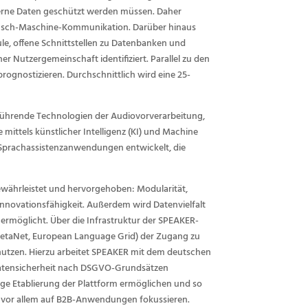
nterne Daten geschützt werden müssen. Daher
Mensch-Maschine-Kommunikation. Darüber hinaus
e, offene Schnittstellen zu Datenbanken und
r Nutzergemeinschaft identifiziert. Parallel zu den
gnostizieren. Durchschnittlich wird eine 25-
, führende Technologien der Audiovorverarbeitung,
ttels künstlicher Intelligenz (KI) und Machine
 Sprachassistenzanwendungen entwickelt, die
ewährleistet und hervorgehoben: Modularität,
nnovationsfähigkeit. Außerdem wird Datenvielfalt
rmöglicht. Über die Infrastruktur der SPEAKER-
MetaNet, European Language Grid) der Zugang zu
 nutzen. Hierzu arbeitet SPEAKER mit dem deutschen
Datensicherheit nach DSGVO-Grundsätzen
itige Etablierung der Plattform ermöglichen und so
h vor allem auf B2B-Anwendungen fokussieren.