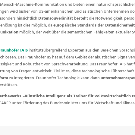
die Mensch-Maschine-Kommunikation und bieten einen natürlichsprachlic
sungen wird bisher von US-amerikanischen und asiatischen Unternehmen dom
esonders hinsichtlich
Datensouveränität
besteht die Notwendigkeit, pers
enlösung ist dies möglich, da
europäische Standards der Datensicherheit
unikation
möglich, der weit über die semantischen Fähigkeiten aktueller
Fraunhofer IAIS
institutsübergreifend Experten aus den Bereichen Sprachsi
lossen. Das Fraunhofer IIS hat auf dem Gebiet der akustischen Signalver
lässigkeit und Robustheit von Sprachverarbeitung. Das Fraunhofer IAIS hat
ng von Fragen entwickelt. Ziel ist es, diese technologische Führerschaft
tform
zu integrieren. Fraunhofer Technologie kann dann
unternehmensspez
erstützen.
ttbewerbs »Künstliche Intelligenz als Treiber für volkswirtschaftlich
EAKER unter Förderung des Bundesministeriums für Wirtschaft und Klimas