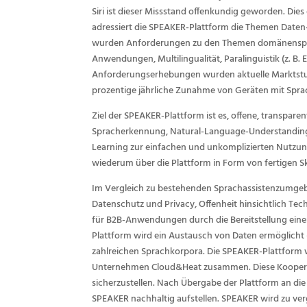
Siri ist dieser Missstand offenkundig geworden. Di
adressiert die SPEAKER-Plattform die Themen Date
wurden Anforderungen zu den Themen domänenspezifi
Anwendungen, Multilingualität, Paralinguistik (z. B
Anforderungserhebungen wurden aktuelle Marktstudi
prozentige jährliche Zunahme von Geräten mit Spra
Ziel der SPEAKER-Plattform ist es, offene, transpar
Spracherkennung, Natural-Language-Understanding 
Learning zur einfachen und unkomplizierten Nutzun
wiederum über die Plattform in Form von fertigen S
Im Vergleich zu bestehenden Sprachassistenzumgebu
Datenschutz und Privacy, Offenheit hinsichtlich Te
für B2B-Anwendungen durch die Bereitstellung ein
Plattform wird ein Austausch von Daten ermöglich
zahlreichen Sprachkorpora. Die SPEAKER-Plattform w
Unternehmen Cloud&Heat zusammen. Diese Kooperat
sicherzustellen. Nach Übergabe der Plattform an die 
SPEAKER nachhaltig aufstellen. SPEAKER wird zu ve